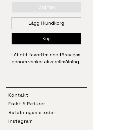
Välj foto
Lägg i kundkorg
Köp
Låt ditt favoritminne förevigas
genom vacker akvarellmålning.
Alla våra posters skapas och
trycks i Stockholm på matt
premiumpapper.
Kontakt
Frakt & Returer
Betalningsmetoder
Instagram